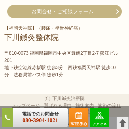
お問合せ・ご相談フォーム
【福岡天神院】（腰痛・坐骨神経痛）
下川鍼灸整体院
〒810-0073 福岡県福岡市中央区舞鶴2丁目2-7 熊江ビル
201
地下鉄空港線赤坂駅 徒歩3分 西鉄福岡天神駅 徒歩10
分 法務局前バス停 徒歩1分
(C) 下川鍼灸治療院
トップページ
選ばれる理由
施術案内
施術の流れ
患者様の声
概要情報
お問合せ
080-3904-1021
パソコン
｜モバイル