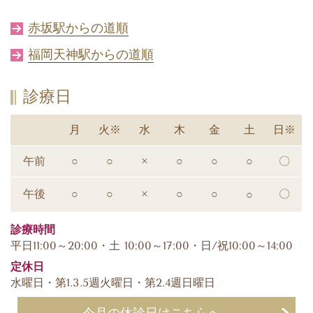
赤坂駅からの道順
福岡天神駅からの道順
診療日
月
火※
水
木
金
土
日※
午前
○
○
×
○
○
○
〇
午後
○
○
×
○
○
〇
○
診療時間
平日11:00～20:00・土 10:00～17:00・日/祝10:00～14:00
定休日
水曜日・第1.3.5週火曜日・第2.4週日曜日