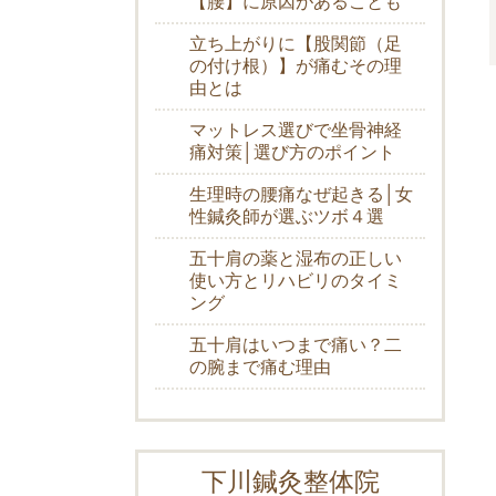
【腰】に原因があることも
立ち上がりに【股関節（足
の付け根）】が痛むその理
由とは
マットレス選びで坐骨神経
痛対策│選び方のポイント
生理時の腰痛なぜ起きる│女
性鍼灸師が選ぶツボ４選
五十肩の薬と湿布の正しい
使い方とリハビリのタイミ
ング
五十肩はいつまで痛い？二
の腕まで痛む理由
下川鍼灸整体院