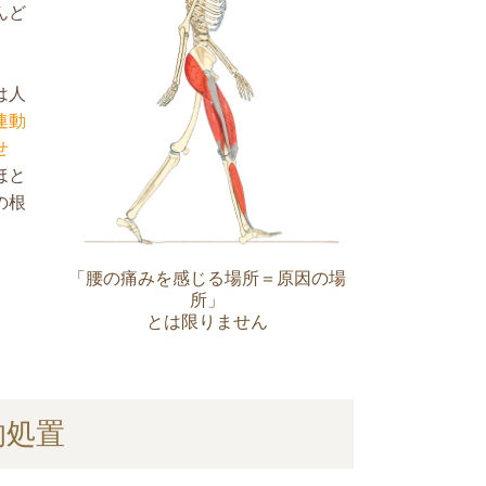
んど
は人
連動
せ
ほと
の根
「腰の痛みを感じる場所＝原因の場
所」
とは限りません
的処置