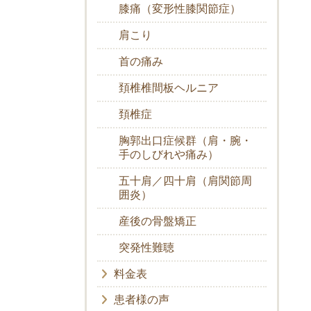
膝痛（変形性膝関節症）
肩こり
首の痛み
頚椎椎間板ヘルニア
頚椎症
胸郭出口症候群（肩・腕・
手のしびれや痛み）
五十肩／四十肩（肩関節周
囲炎）
産後の骨盤矯正
突発性難聴
料金表
患者様の声