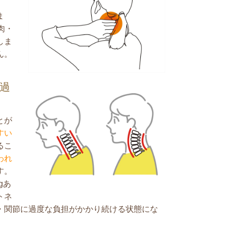
ま
肉・
しま
ん。
過
とが
すい
るこ
われ
す。
gあ
トネ
・関節に過度な負担がかかり続ける状態にな