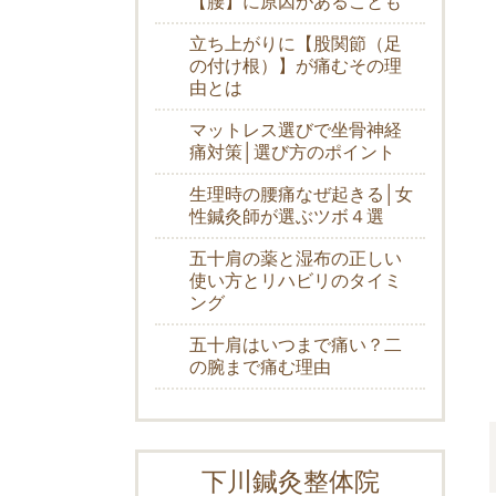
【腰】に原因があることも
立ち上がりに【股関節（足
の付け根）】が痛むその理
由とは
マットレス選びで坐骨神経
痛対策│選び方のポイント
生理時の腰痛なぜ起きる│女
性鍼灸師が選ぶツボ４選
五十肩の薬と湿布の正しい
使い方とリハビリのタイミ
ング
五十肩はいつまで痛い？二
の腕まで痛む理由
下川鍼灸整体院