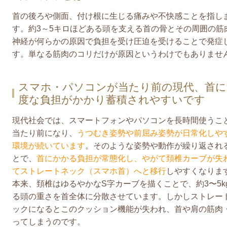
首の後ろや側面、付け根に生じる痛みや不快感ことを指し
す。約3～5キロほどある頭を支える首の骨とその周囲の筋
神経が何らかの原因で負担を受け圧迫を受けることで発症
す。単なる筋肉のコリだけが原因というわけでもありませ
スマホ・パソコンが当たり前の現代、首に
度な負担がかかり蓄積されやすいです
現代社会では、スマートフォンやパソコンを長時間使うこ
当たり前になり、
うつむき姿勢や前屈み姿勢が日常化しや
環境が続いています
。そのような姿勢や動作が繰り返され
とで、
首にかかる負担が常態化し、やがて頚椎カーブが失
てストレートネック（スマホ首）へと移行
しやすくなりま
本来、頚椎はゆるやかなS字カーブを描くことで、約3〜5k
る頭の重さを首全体に分散させています。しかしストレー
ックになるとこのクッション機能が失われ、首や肩の筋肉
ってしまうのです。