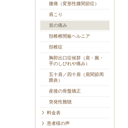
膝痛（変形性膝関節症）
肩こり
首の痛み
頚椎椎間板ヘルニア
頚椎症
胸郭出口症候群（肩・腕・
手のしびれや痛み）
五十肩／四十肩（肩関節周
囲炎）
産後の骨盤矯正
突発性難聴
料金表
患者様の声