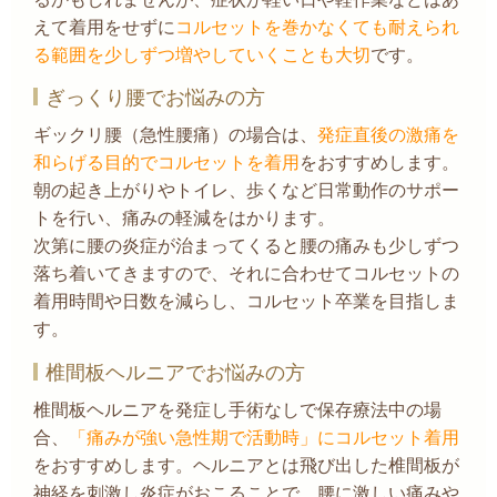
えて着用をせずに
コルセットを巻かなくても耐えられ
る範囲を少しずつ増やしていくことも大切
です。
ぎっくり腰でお悩みの方
ギックリ腰（急性腰痛）の場合は、
発症直後の激痛を
和らげる目的でコルセットを着用
をおすすめします。
朝の起き上がりやトイレ、歩くなど日常動作のサポー
トを行い、痛みの軽減をはかります。
次第に腰の炎症が治まってくると腰の痛みも少しずつ
落ち着いてきますので、それに合わせてコルセットの
着用時間や日数を減らし、コルセット卒業を目指しま
す。
椎間板ヘルニアでお悩みの方
椎間板ヘルニアを発症し手術なしで保存療法中の場
合、
「痛みが強い急性期で活動時」にコルセット着用
をおすすめします。ヘルニアとは飛び出した椎間板が
神経を刺激し炎症がおこることで、腰に激しい痛みや